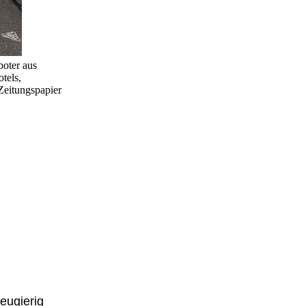
boter aus
tels,
Zeitungspapier
eugierig