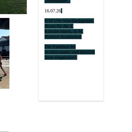
Oberhausen.
16.07.26
9:30 Uhr Abschiedsgottes-
dienst für die 4.
Klässler:innen, in St.
Heribert Kinderdorf
Die Familien der
Schüler:innen sind herzlich
dazu eingeladen!