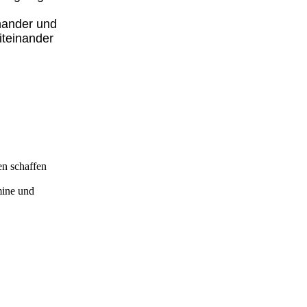
inander und
iteinander
en schaffen
mine und