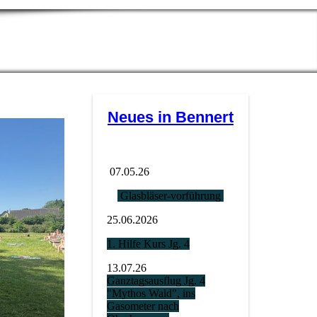
Neues in Bennert
07.05.26
Glasbläser-vorführung
25.06.2026
1. Hilfe Kurs Jg. 4
13.07.26
Ganztagsausflug Jg. 4
"Mythos Wald", ins
Gasometer nach