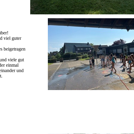
über!
 viel guter
s beigetragen
und viele gut
der einmal
einander und
t.